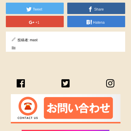
Tweet
Share
+1
Hatena
投稿者:
mast