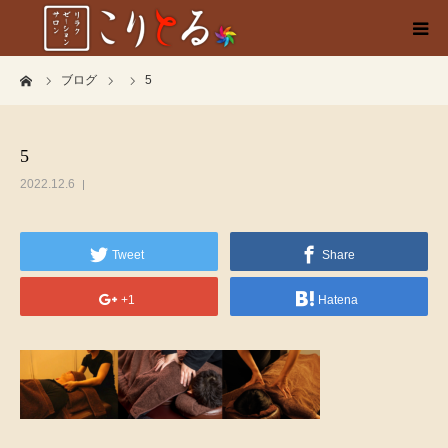
ーム
ブログ
5
HOME
店舗
5
2022.12.6
メニュー
ブログ
Tweet
Share
+1
Hatena
会社概要
お問い合わせ
WEB予約